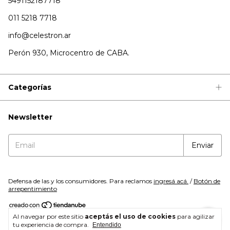
5491152187718
011 5218 7718
info@celestron.ar
Perón 930, Microcentro de CABA.
Categorías
Newsletter
Defensa de las y los consumidores. Para reclamos
ingresá acá.
/
Botón de
arrepentimiento
Al navegar por este sitio
aceptás el uso de cookies
para agilizar
Copyright Celestron - 2026. Todos los derechos reservados.
tu experiencia de compra.
Entendido