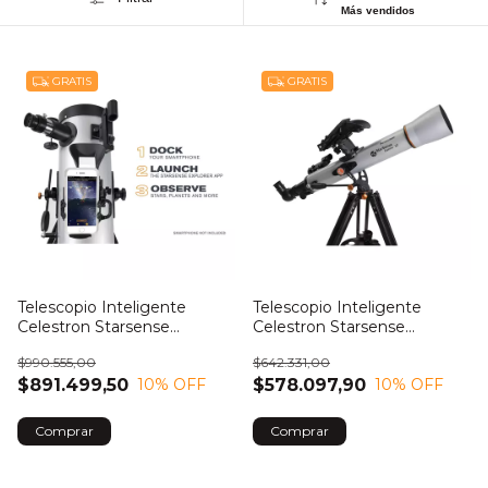
Más vendidos
GRATIS
GRATIS
Telescopio Inteligente
Telescopio Inteligente
Celestron Starsense
Celestron Starsense
Explorer LT 127AZ
Explorer LT 70AZ
$990.555,00
$642.331,00
$891.499,50
$578.097,90
10
% OFF
10
% OFF
Comprar
Comprar